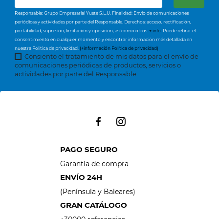
Responsable: Grupo Empresarial Yuste S.L.U. Finalidad: Envío de comunicaciones
periódicas y actividades por parte del Responsable. Derechos: acceso, rectificación,
portabilidad, supresión, limitación y oposición, así como otros.
+ info
: Puede retirar el
consentimiento en cualquier momento y encontrar información más detallada en
nuestra Política de privacidad.
(+información Política de privacidad)
Consiento el tratamiento de mis datos para el envío de
comunicaciones periódicas de productos, servicios o
actividades por parte del Responsable
PAGO SEGURO
Garantía de compra
ENVÍO 24H
(Península y Baleares)
GRAN CATÁLOGO