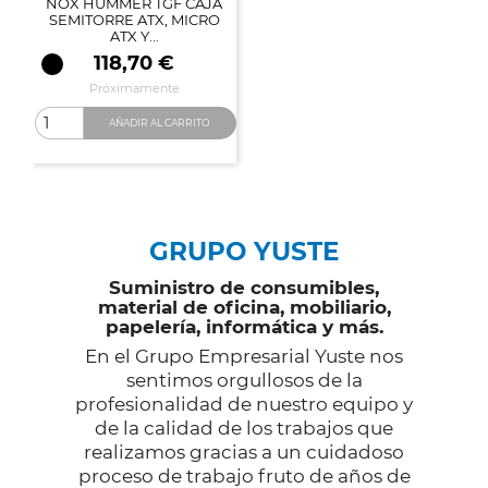
NOX HUMMER TGF CAJA
SEMITORRE ATX, MICRO
ATX Y...
Precio
118,70 €
Próximamente
AÑADIR AL CARRITO
GRUPO YUSTE
Suministro de consumibles,
material de oficina, mobiliario,
papelería, informática y más.
En el Grupo Empresarial Yuste nos
sentimos orgullosos de la
profesionalidad de nuestro equipo y
de la calidad de los trabajos que
realizamos gracias a un cuidadoso
proceso de trabajo fruto de años de